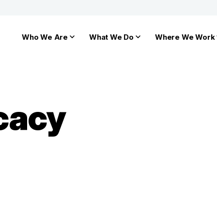
Who We Are
What We Do
Where We Work
cacy