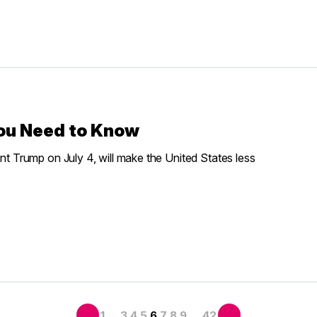
You Need to Know
ent Trump on July 4, will make the United States less
…
…
1
3
4
5
6
7
8
9
42