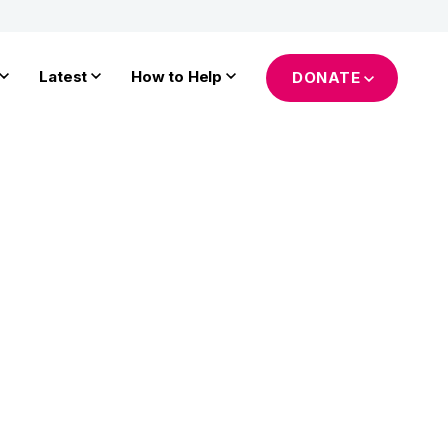
Latest
How to Help
DONATE