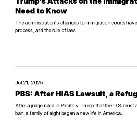
Trump’s Attacks on the Immigra
Need to Know
The administration's changes to immigration courts hav
process, and the rule of law.
Jul 21, 2025
PBS: After HIAS Lawsuit, a Refug
After a judge ruled in Pacito v. Trump that the U.S. must
ban, a family of eight began a new life in America.